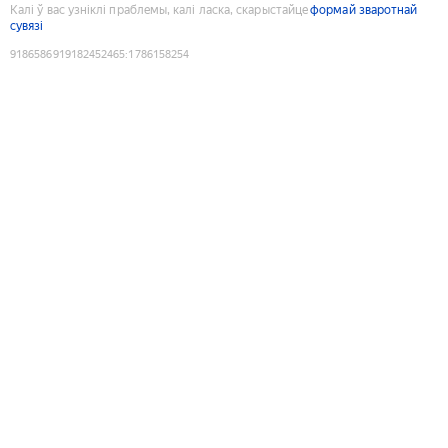
Калі ў вас узніклі праблемы, калі ласка, скарыстайце
формай зваротнай
сувязі
9186586919182452465
:
1786158254