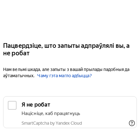
Пацвердзіце, што запыты адпраўлялі вы, а
не робат
Нам вельмі шкада, але запыты з вашай прылады падобныя да
аўтаматычных.
Чаму гэта магло адбыцца?
Я не робат
Націсніце, каб працягнуць
SmartCaptcha by Yandex Cloud