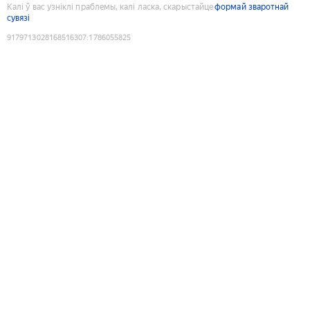
Калі ў вас узніклі праблемы, калі ласка, скарыстайце
формай зваротнай
сувязі
9179713028168516307
:
1786055825