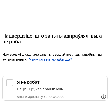
Пацвердзіце, што запыты адпраўлялі вы, а
не робат
Нам вельмі шкада, але запыты з вашай прылады падобныя да
аўтаматычных.
Чаму гэта магло адбыцца?
Я не робат
Націсніце, каб працягнуць
SmartCaptcha by Yandex Cloud