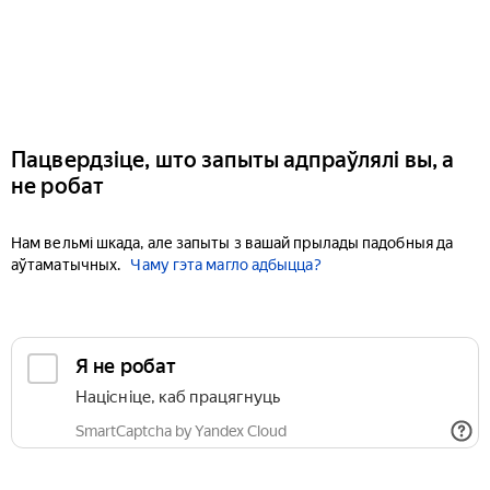
Пацвердзіце, што запыты адпраўлялі вы, а
не робат
Нам вельмі шкада, але запыты з вашай прылады падобныя да
аўтаматычных.
Чаму гэта магло адбыцца?
Я не робат
Націсніце, каб працягнуць
SmartCaptcha by Yandex Cloud