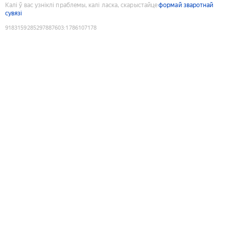
Калі ў вас узніклі праблемы, калі ласка, скарыстайце
формай зваротнай
сувязі
9183159285297887603
:
1786107178