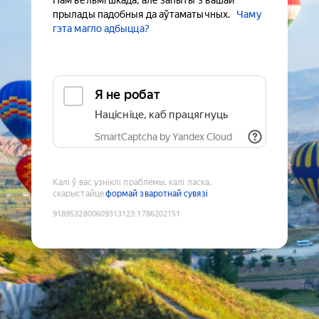
Нам вельмі шкада, але запыты з вашай
прылады падобныя да аўтаматычных.
Чаму
гэта магло адбыцца?
Я не робат
Націсніце, каб працягнуць
SmartCaptcha by Yandex Cloud
Калі ў вас узніклі праблемы, калі ласка,
скарыстайце
формай зваротнай сувязі
9189532800609313123
:
1786202151