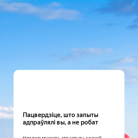
Пацвердзіце, што запыты
адпраўлялі вы, а не робат