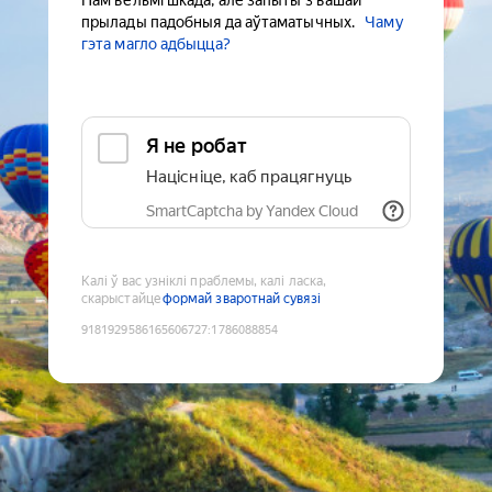
Нам вельмі шкада, але запыты з вашай
прылады падобныя да аўтаматычных.
Чаму
гэта магло адбыцца?
Я не робат
Націсніце, каб працягнуць
SmartCaptcha by Yandex Cloud
Калі ў вас узніклі праблемы, калі ласка,
скарыстайце
формай зваротнай сувязі
9181929586165606727
:
1786088854