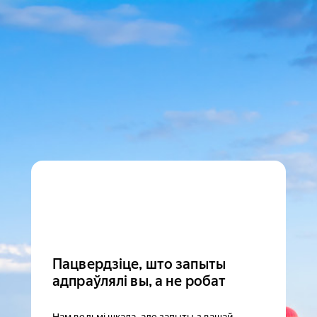
Пацвердзіце, што запыты
адпраўлялі вы, а не робат