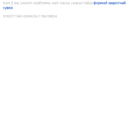
Калі ў вас узніклі праблемы, калі ласка, скарыстайце
формай зваротнай
сувязі
9189377346145894334
:
1786199834