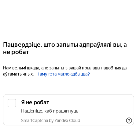
Пацвердзіце, што запыты адпраўлялі вы, а
не робат
Нам вельмі шкада, але запыты з вашай прылады падобныя да
аўтаматычных.
Чаму гэта магло адбыцца?
Я не робат
Націсніце, каб працягнуць
SmartCaptcha by Yandex Cloud