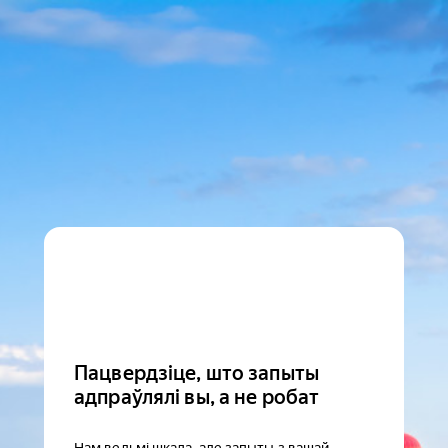
Пацвердзіце, што запыты
адпраўлялі вы, а не робат