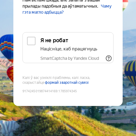
Нам вельмі шкада, але запыты з вашай
прылады падобныя да аўтаматычных.
Чаму
гэта магло адбыцца?
Я не робат
Націсніце, каб працягнуць
SmartCaptcha by Yandex Cloud
Калі ў вас узніклі праблемы, калі ласка,
скарыстайце
формай зваротнай сувязі
9174245019874414169
:
1785974345