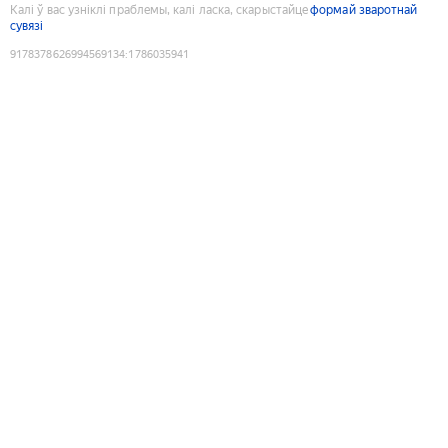
Калі ў вас узніклі праблемы, калі ласка, скарыстайце
формай зваротнай
сувязі
9178378626994569134
:
1786035941