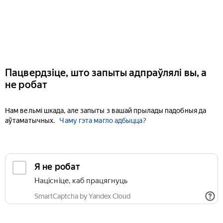
Пацвердзіце, што запыты адпраўлялі вы, а
не робат
Нам вельмі шкада, але запыты з вашай прылады падобныя да
аўтаматычных.
Чаму гэта магло адбыцца?
Я не робат
Націсніце, каб працягнуць
SmartCaptcha by Yandex Cloud