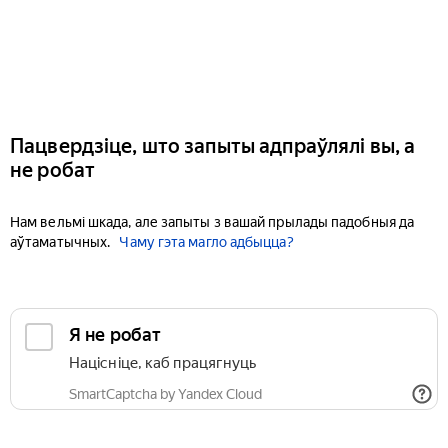
Пацвердзіце, што запыты адпраўлялі вы, а
не робат
Нам вельмі шкада, але запыты з вашай прылады падобныя да
аўтаматычных.
Чаму гэта магло адбыцца?
Я не робат
Націсніце, каб працягнуць
SmartCaptcha by Yandex Cloud