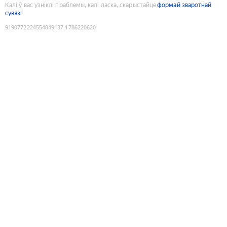
Калі ў вас узніклі праблемы, калі ласка, скарыстайце
формай зваротнай
сувязі
9190772224554849137
:
1786220620