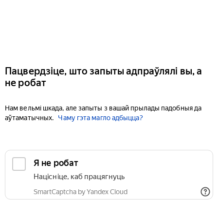
Пацвердзіце, што запыты адпраўлялі вы, а
не робат
Нам вельмі шкада, але запыты з вашай прылады падобныя да
аўтаматычных.
Чаму гэта магло адбыцца?
Я не робат
Націсніце, каб працягнуць
SmartCaptcha by Yandex Cloud