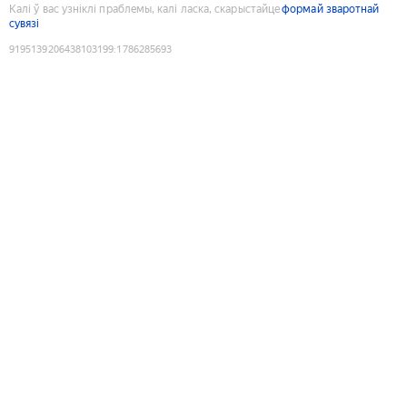
Калі ў вас узніклі праблемы, калі ласка, скарыстайце
формай зваротнай
сувязі
9195139206438103199
:
1786285693