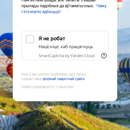
Нам вельмі шкада, але запыты з вашай
прылады падобныя да аўтаматычных.
Чаму
гэта магло адбыцца?
Я не робат
Націсніце, каб працягнуць
SmartCaptcha by Yandex Cloud
Калі ў вас узніклі праблемы, калі ласка,
скарыстайце
формай зваротнай сувязі
9189512305828834731
:
1786201845