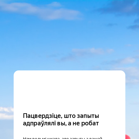
Пацвердзіце, што запыты
адпраўлялі вы, а не робат