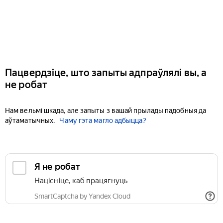
Пацвердзіце, што запыты адпраўлялі вы, а
не робат
Нам вельмі шкада, але запыты з вашай прылады падобныя да
аўтаматычных.
Чаму гэта магло адбыцца?
Я не робат
Націсніце, каб працягнуць
SmartCaptcha by Yandex Cloud