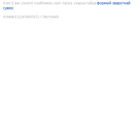
Калі ў вас узніклі праблемы, калі ласка, скарыстайце
формай зваротнай
сувязі
9188963322976697872
:
1786193665