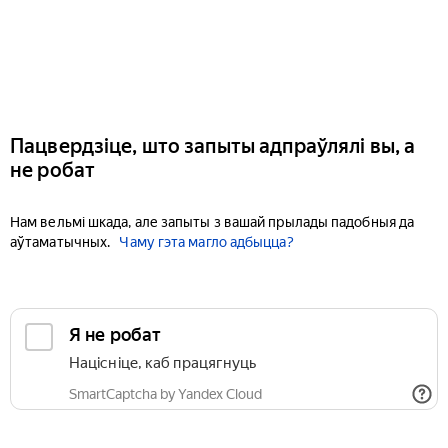
Пацвердзіце, што запыты адпраўлялі вы, а
не робат
Нам вельмі шкада, але запыты з вашай прылады падобныя да
аўтаматычных.
Чаму гэта магло адбыцца?
Я не робат
Націсніце, каб працягнуць
SmartCaptcha by Yandex Cloud