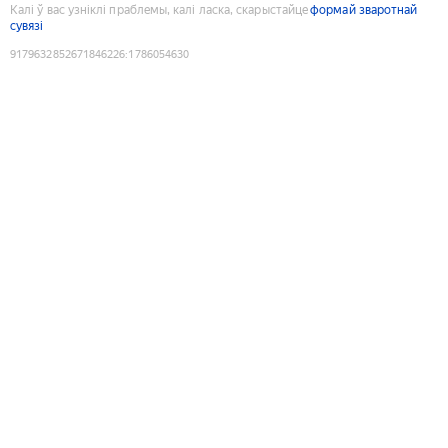
Калі ў вас узніклі праблемы, калі ласка, скарыстайце
формай зваротнай
сувязі
9179632852671846226
:
1786054630