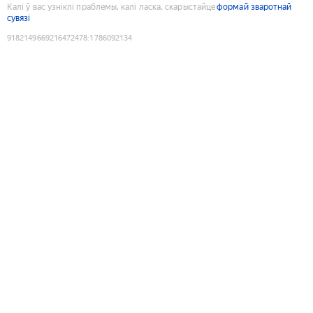
Калі ў вас узніклі праблемы, калі ласка, скарыстайце
формай зваротнай
сувязі
9182149669216472478
:
1786092134