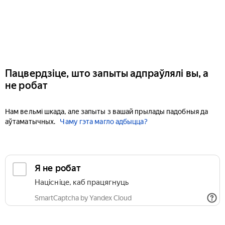
Пацвердзіце, што запыты адпраўлялі вы, а
не робат
Нам вельмі шкада, але запыты з вашай прылады падобныя да
аўтаматычных.
Чаму гэта магло адбыцца?
Я не робат
Націсніце, каб працягнуць
SmartCaptcha by Yandex Cloud