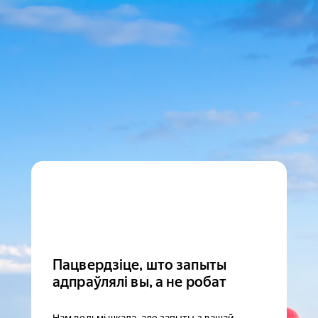
Пацвердзіце, што запыты
адпраўлялі вы, а не робат