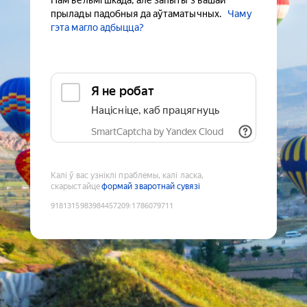
Нам вельмі шкада, але запыты з вашай
прылады падобныя да аўтаматычных.
Чаму
гэта магло адбыцца?
Я не робат
Націсніце, каб працягнуць
SmartCaptcha by Yandex Cloud
Калі ў вас узніклі праблемы, калі ласка,
скарыстайце
формай зваротнай сувязі
9181315983984457209
:
1786079711