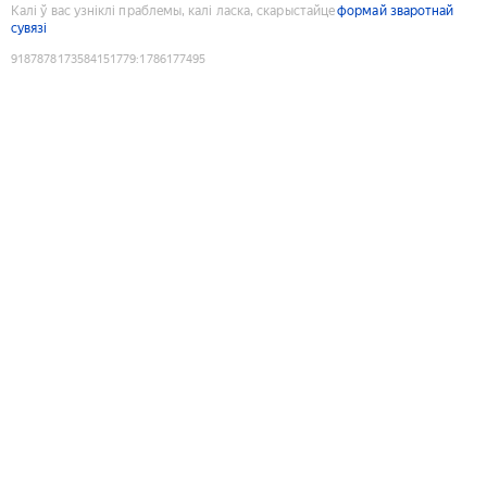
Калі ў вас узніклі праблемы, калі ласка, скарыстайце
формай зваротнай
сувязі
9187878173584151779
:
1786177495