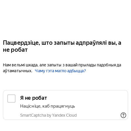
Пацвердзіце, што запыты адпраўлялі вы, а
не робат
Нам вельмі шкада, але запыты з вашай прылады падобныя да
аўтаматычных.
Чаму гэта магло адбыцца?
Я не робат
Націсніце, каб працягнуць
SmartCaptcha by Yandex Cloud