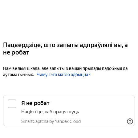
Пацвердзіце, што запыты адпраўлялі вы, а
не робат
Нам вельмі шкада, але запыты з вашай прылады падобныя да
аўтаматычных.
Чаму гэта магло адбыцца?
Я не робат
Націсніце, каб працягнуць
SmartCaptcha by Yandex Cloud