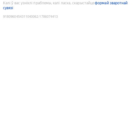
Калі ў вас узніклі праблемы, калі ласка, скарыстайце
формай зваротнай
сувязі
9180960454311040062
:
1786074413