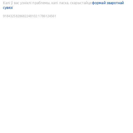
Калі ў вас узніклі праблемы, калі ласка, скарыстайце
формай зваротнай
сувязі
9184325828682248102
:
1786124561