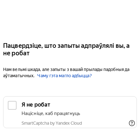
Пацвердзіце, што запыты адпраўлялі вы, а
не робат
Нам вельмі шкада, але запыты з вашай прылады падобныя да
аўтаматычных.
Чаму гэта магло адбыцца?
Я не робат
Націсніце, каб працягнуць
SmartCaptcha by Yandex Cloud