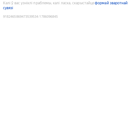
Калі ў вас узніклі праблемы, калі ласка, скарыстайце
формай зваротнай
сувязі
9182465869473539534
:
1786096845