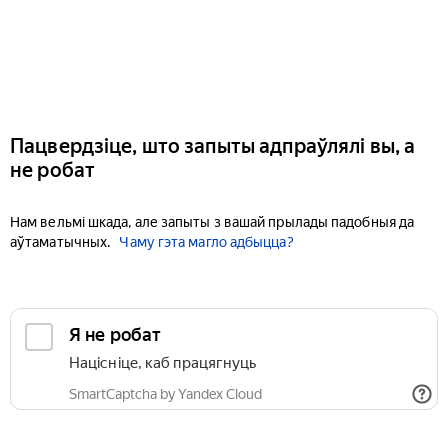
Пацвердзіце, што запыты адпраўлялі вы, а
не робат
Нам вельмі шкада, але запыты з вашай прылады падобныя да
аўтаматычных.
Чаму гэта магло адбыцца?
Я не робат
Націсніце, каб працягнуць
SmartCaptcha by Yandex Cloud