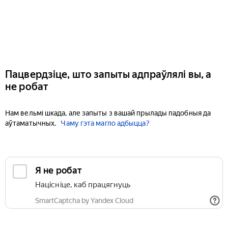
Пацвердзіце, што запыты адпраўлялі вы, а
не робат
Нам вельмі шкада, але запыты з вашай прылады падобныя да
аўтаматычных.
Чаму гэта магло адбыцца?
Я не робат
Націсніце, каб працягнуць
SmartCaptcha by Yandex Cloud