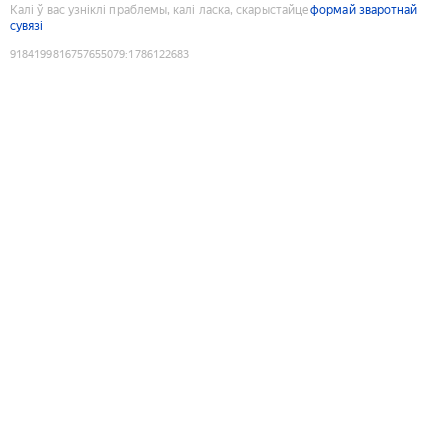
Калі ў вас узніклі праблемы, калі ласка, скарыстайце
формай зваротнай
сувязі
9184199816757655079
:
1786122683