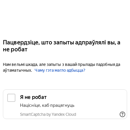
Пацвердзіце, што запыты адпраўлялі вы, а
не робат
Нам вельмі шкада, але запыты з вашай прылады падобныя да
аўтаматычных.
Чаму гэта магло адбыцца?
Я не робат
Націсніце, каб працягнуць
SmartCaptcha by Yandex Cloud