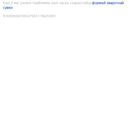
Калі ў вас узніклі праблемы, калі ласка, скарыстайце
формай зваротнай
сувязі
9193009063185527933
:
1786253951