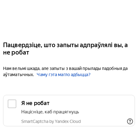
Пацвердзіце, што запыты адпраўлялі вы, а
не робат
Нам вельмі шкада, але запыты з вашай прылады падобныя да
аўтаматычных.
Чаму гэта магло адбыцца?
Я не робат
Націсніце, каб працягнуць
SmartCaptcha by Yandex Cloud