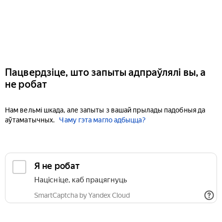
Пацвердзіце, што запыты адпраўлялі вы, а
не робат
Нам вельмі шкада, але запыты з вашай прылады падобныя да
аўтаматычных.
Чаму гэта магло адбыцца?
Я не робат
Націсніце, каб працягнуць
SmartCaptcha by Yandex Cloud