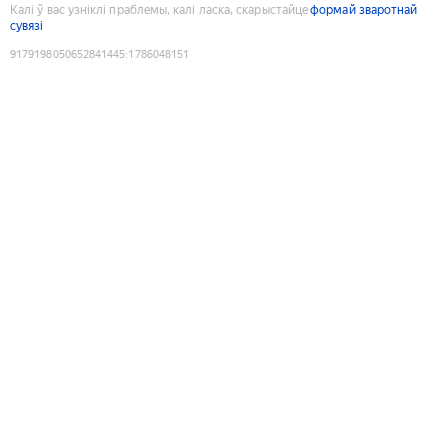
Калі ў вас узніклі праблемы, калі ласка, скарыстайце
формай зваротнай
сувязі
9179198050652841445
:
1786048151