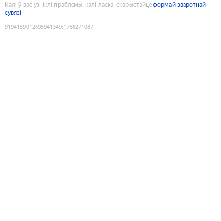
Калі ў вас узніклі праблемы, калі ласка, скарыстайце
формай зваротнай
сувязі
9194159012895941349
:
1786271087