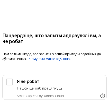
Пацвердзіце, што запыты адпраўлялі вы, а
не робат
Нам вельмі шкада, але запыты з вашай прылады падобныя да
аўтаматычных.
Чаму гэта магло адбыцца?
Я не робат
Націсніце, каб працягнуць
SmartCaptcha by Yandex Cloud