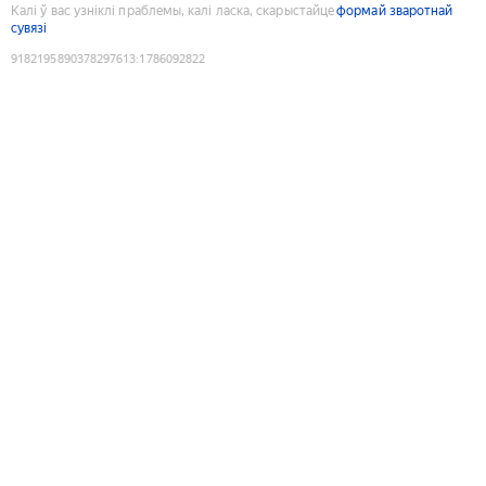
Калі ў вас узніклі праблемы, калі ласка, скарыстайце
формай зваротнай
сувязі
9182195890378297613
:
1786092822