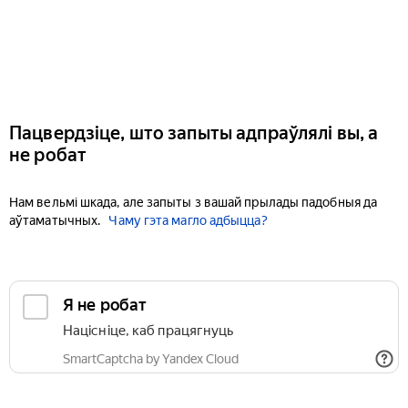
Пацвердзіце, што запыты адпраўлялі вы, а
не робат
Нам вельмі шкада, але запыты з вашай прылады падобныя да
аўтаматычных.
Чаму гэта магло адбыцца?
Я не робат
Націсніце, каб працягнуць
SmartCaptcha by Yandex Cloud