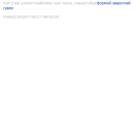
Калі ў вас узніклі праблемы, калі ласка, скарыстайце
формай зваротнай
сувязі
9188202293291173012
:
1786182325