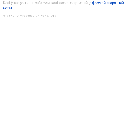
Калі ў вас узніклі праблемы, калі ласка, скарыстайце
формай зваротнай
сувязі
9173766632189888692
:
1785967217