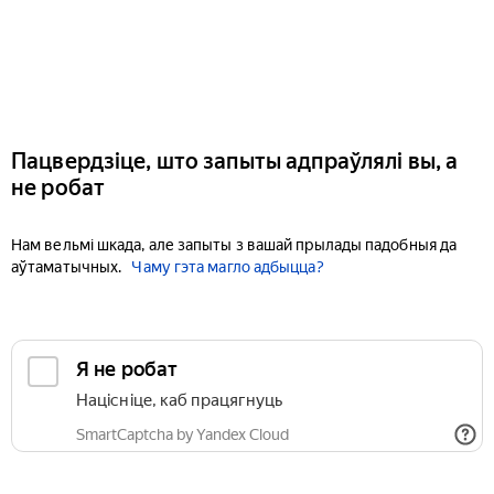
Пацвердзіце, што запыты адпраўлялі вы, а
не робат
Нам вельмі шкада, але запыты з вашай прылады падобныя да
аўтаматычных.
Чаму гэта магло адбыцца?
Я не робат
Націсніце, каб працягнуць
SmartCaptcha by Yandex Cloud