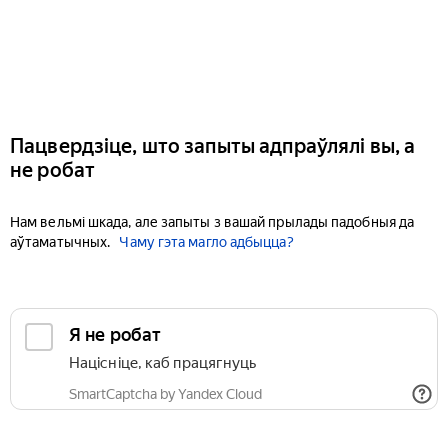
Пацвердзіце, што запыты адпраўлялі вы, а
не робат
Нам вельмі шкада, але запыты з вашай прылады падобныя да
аўтаматычных.
Чаму гэта магло адбыцца?
Я не робат
Націсніце, каб працягнуць
SmartCaptcha by Yandex Cloud