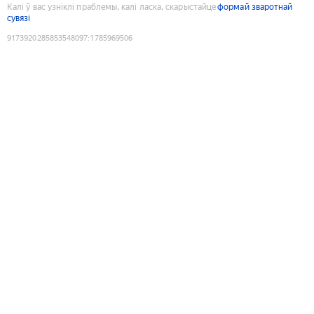
Калі ў вас узніклі праблемы, калі ласка, скарыстайце
формай зваротнай
сувязі
9173920285853548097
:
1785969506