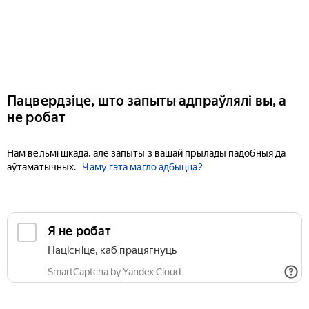
Пацвердзіце, што запыты адпраўлялі вы, а
не робат
Нам вельмі шкада, але запыты з вашай прылады падобныя да
аўтаматычных.
Чаму гэта магло адбыцца?
Я не робат
Націсніце, каб працягнуць
SmartCaptcha by Yandex Cloud