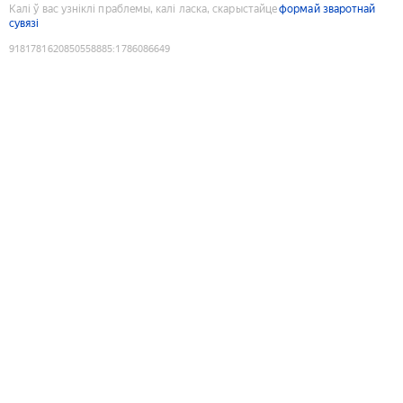
Калі ў вас узніклі праблемы, калі ласка, скарыстайце
формай зваротнай
сувязі
9181781620850558885
:
1786086649