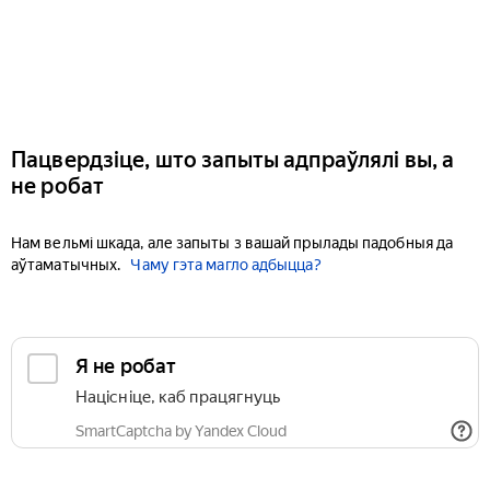
Пацвердзіце, што запыты адпраўлялі вы, а
не робат
Нам вельмі шкада, але запыты з вашай прылады падобныя да
аўтаматычных.
Чаму гэта магло адбыцца?
Я не робат
Націсніце, каб працягнуць
SmartCaptcha by Yandex Cloud