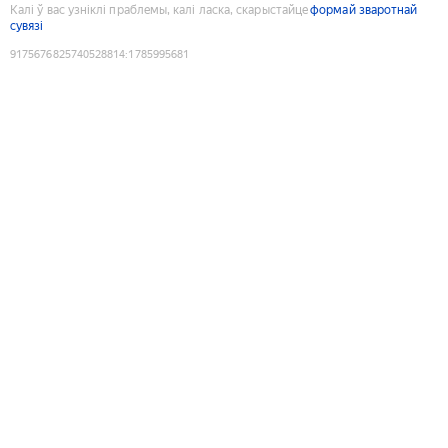
Калі ў вас узніклі праблемы, калі ласка, скарыстайце
формай зваротнай
сувязі
9175676825740528814
:
1785995681