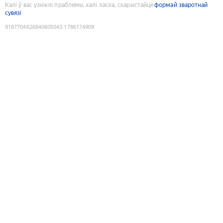
Калі ў вас узніклі праблемы, калі ласка, скарыстайце
формай зваротнай
сувязі
9187704626840605043
:
1786174909