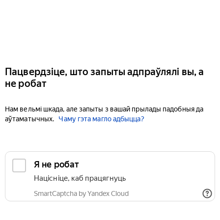
Пацвердзіце, што запыты адпраўлялі вы, а
не робат
Нам вельмі шкада, але запыты з вашай прылады падобныя да
аўтаматычных.
Чаму гэта магло адбыцца?
Я не робат
Націсніце, каб працягнуць
SmartCaptcha by Yandex Cloud