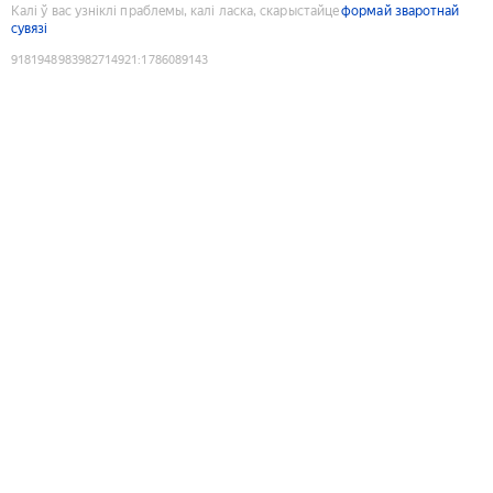
Калі ў вас узніклі праблемы, калі ласка, скарыстайце
формай зваротнай
сувязі
9181948983982714921
:
1786089143