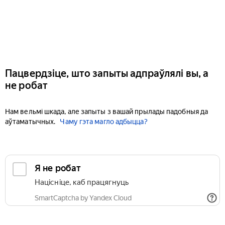
Пацвердзіце, што запыты адпраўлялі вы, а
не робат
Нам вельмі шкада, але запыты з вашай прылады падобныя да
аўтаматычных.
Чаму гэта магло адбыцца?
Я не робат
Націсніце, каб працягнуць
SmartCaptcha by Yandex Cloud