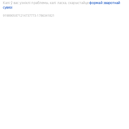
Калі ў вас узніклі праблемы, калі ласка, скарыстайце
формай зваротнай
сувязі
9198905871214737773
:
1786341821