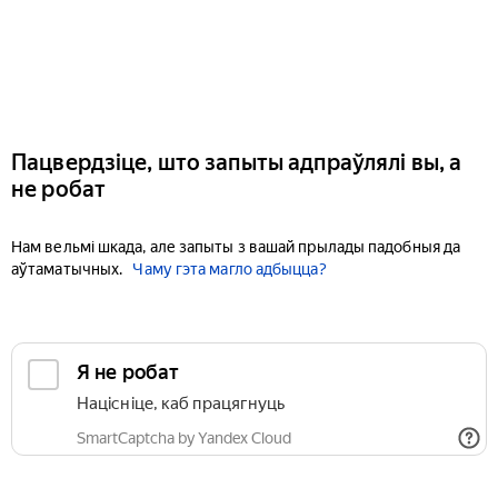
Пацвердзіце, што запыты адпраўлялі вы, а
не робат
Нам вельмі шкада, але запыты з вашай прылады падобныя да
аўтаматычных.
Чаму гэта магло адбыцца?
Я не робат
Націсніце, каб працягнуць
SmartCaptcha by Yandex Cloud