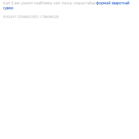
Калі ў вас узніклі праблемы, калі ласка, скарыстайце
формай зваротнай
сувязі
9182431125066021821
:
1786096328