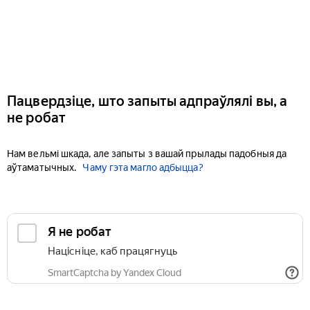
Пацвердзіце, што запыты адпраўлялі вы, а
не робат
Нам вельмі шкада, але запыты з вашай прылады падобныя да
аўтаматычных.
Чаму гэта магло адбыцца?
Я не робат
Націсніце, каб працягнуць
SmartCaptcha by Yandex Cloud