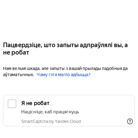
Пацвердзіце, што запыты адпраўлялі вы, а
не робат
Нам вельмі шкада, але запыты з вашай прылады падобныя да
аўтаматычных.
Чаму гэта магло адбыцца?
Я не робат
Націсніце, каб працягнуць
SmartCaptcha by Yandex Cloud