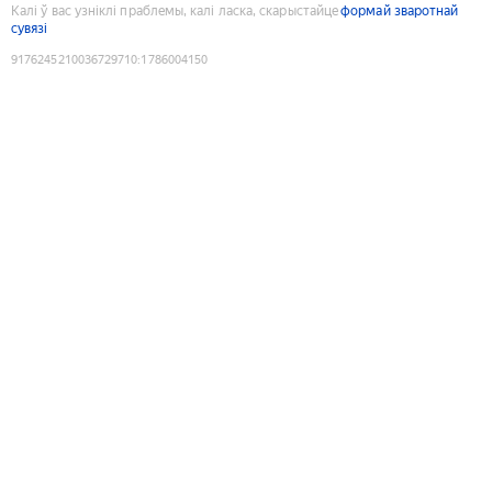
Калі ў вас узніклі праблемы, калі ласка, скарыстайце
формай зваротнай
сувязі
9176245210036729710
:
1786004150