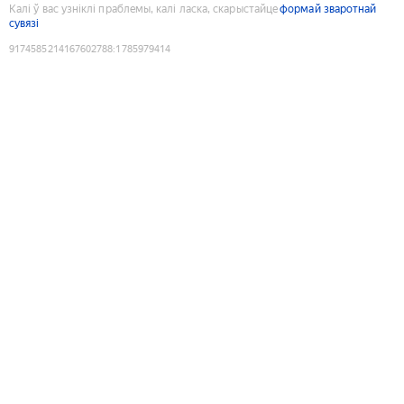
Калі ў вас узніклі праблемы, калі ласка, скарыстайце
формай зваротнай
сувязі
9174585214167602788
:
1785979414