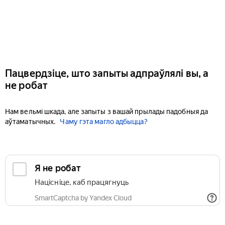
Пацвердзіце, што запыты адпраўлялі вы, а
не робат
Нам вельмі шкада, але запыты з вашай прылады падобныя да
аўтаматычных.
Чаму гэта магло адбыцца?
Я не робат
Націсніце, каб працягнуць
SmartCaptcha by Yandex Cloud