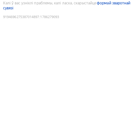
Калі ў вас узніклі праблемы, калі ласка, скарыстайце
формай зваротнай
сувязі
9194696275387014897
:
1786279093