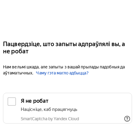
Пацвердзіце, што запыты адпраўлялі вы, а
не робат
Нам вельмі шкада, але запыты з вашай прылады падобныя да
аўтаматычных.
Чаму гэта магло адбыцца?
Я не робат
Націсніце, каб працягнуць
SmartCaptcha by Yandex Cloud