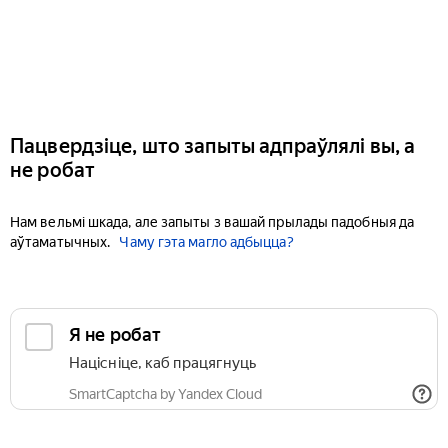
Пацвердзіце, што запыты адпраўлялі вы, а
не робат
Нам вельмі шкада, але запыты з вашай прылады падобныя да
аўтаматычных.
Чаму гэта магло адбыцца?
Я не робат
Націсніце, каб працягнуць
SmartCaptcha by Yandex Cloud