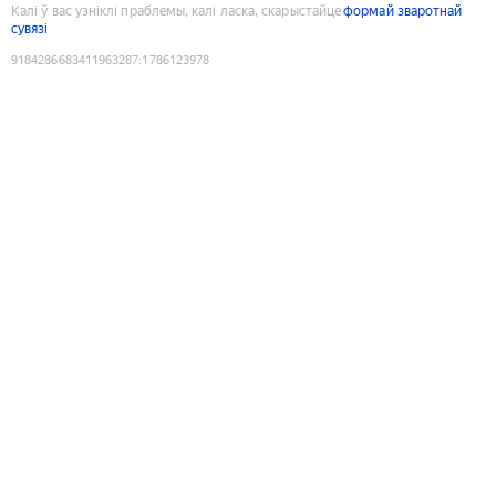
Калі ў вас узніклі праблемы, калі ласка, скарыстайце
формай зваротнай
сувязі
9184286683411963287
:
1786123978