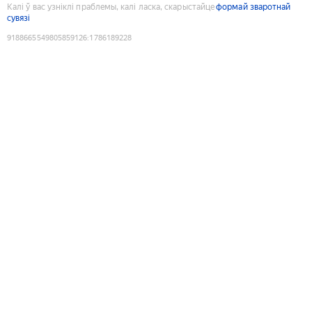
Калі ў вас узніклі праблемы, калі ласка, скарыстайце
формай зваротнай
сувязі
9188665549805859126
:
1786189228