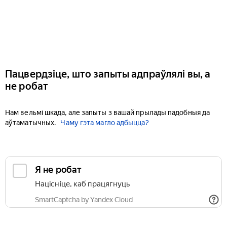
Пацвердзіце, што запыты адпраўлялі вы, а
не робат
Нам вельмі шкада, але запыты з вашай прылады падобныя да
аўтаматычных.
Чаму гэта магло адбыцца?
Я не робат
Націсніце, каб працягнуць
SmartCaptcha by Yandex Cloud