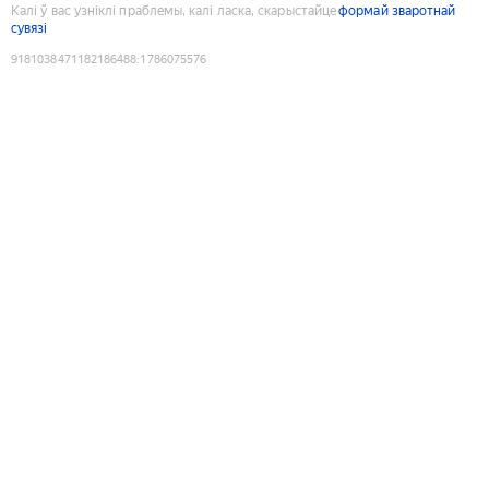
Калі ў вас узніклі праблемы, калі ласка, скарыстайце
формай зваротнай
сувязі
9181038471182186488
:
1786075576