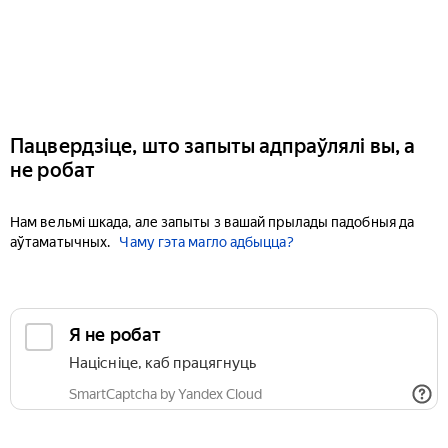
Пацвердзіце, што запыты адпраўлялі вы, а
не робат
Нам вельмі шкада, але запыты з вашай прылады падобныя да
аўтаматычных.
Чаму гэта магло адбыцца?
Я не робат
Націсніце, каб працягнуць
SmartCaptcha by Yandex Cloud