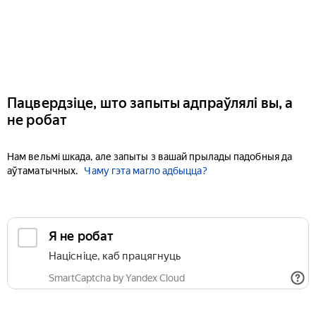
Пацвердзіце, што запыты адпраўлялі вы, а
не робат
Нам вельмі шкада, але запыты з вашай прылады падобныя да
аўтаматычных.
Чаму гэта магло адбыцца?
Я не робат
Націсніце, каб працягнуць
SmartCaptcha by Yandex Cloud