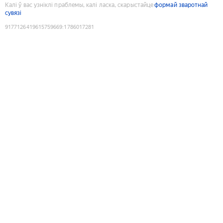
Калі ў вас узніклі праблемы, калі ласка, скарыстайце
формай зваротнай
сувязі
9177126419615759669
:
1786017281