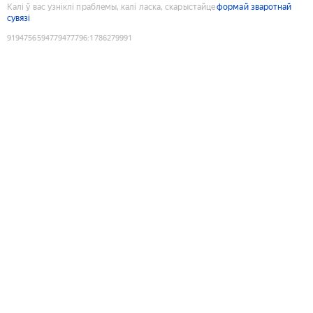
Калі ў вас узніклі праблемы, калі ласка, скарыстайце
формай зваротнай
сувязі
9194756594779477796
:
1786279991