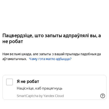
Пацвердзіце, што запыты адпраўлялі вы, а
не робат
Нам вельмі шкада, але запыты з вашай прылады падобныя да
аўтаматычных.
Чаму гэта магло адбыцца?
Я не робат
Націсніце, каб працягнуць
SmartCaptcha by Yandex Cloud