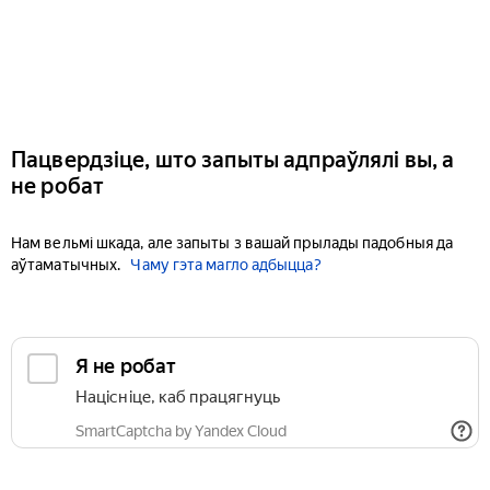
Пацвердзіце, што запыты адпраўлялі вы, а
не робат
Нам вельмі шкада, але запыты з вашай прылады падобныя да
аўтаматычных.
Чаму гэта магло адбыцца?
Я не робат
Націсніце, каб працягнуць
SmartCaptcha by Yandex Cloud