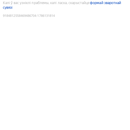
Калі ў вас узніклі праблемы, калі ласка, скарыстайце
формай зваротнай
сувязі
9184812558469486704
:
1786131814