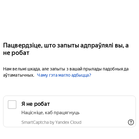
Пацвердзіце, што запыты адпраўлялі вы, а
не робат
Нам вельмі шкада, але запыты з вашай прылады падобныя да
аўтаматычных.
Чаму гэта магло адбыцца?
Я не робат
Націсніце, каб працягнуць
SmartCaptcha by Yandex Cloud