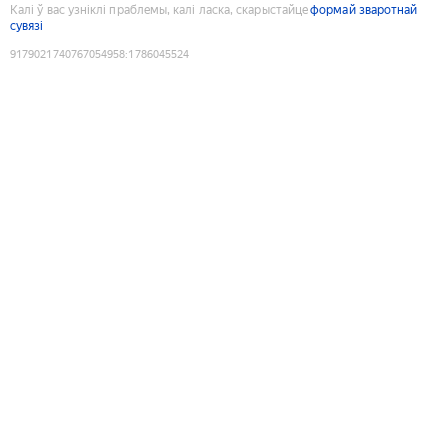
Калі ў вас узніклі праблемы, калі ласка, скарыстайце
формай зваротнай
сувязі
9179021740767054958
:
1786045524