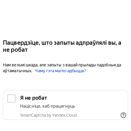
Пацвердзіце, што запыты адпраўлялі вы, а
не робат
Нам вельмі шкада, але запыты з вашай прылады падобныя да
аўтаматычных.
Чаму гэта магло адбыцца?
Я не робат
Націсніце, каб працягнуць
SmartCaptcha by Yandex Cloud