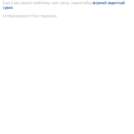
Калі ў вас узніклі праблемы, калі ласка, скарыстайце
формай зваротнай
сувязі
9179564643893517766
:
1786053614