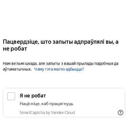
Пацвердзіце, што запыты адпраўлялі вы, а
не робат
Нам вельмі шкада, але запыты з вашай прылады падобныя да
аўтаматычных.
Чаму гэта магло адбыцца?
Я не робат
Націсніце, каб працягнуць
SmartCaptcha by Yandex Cloud