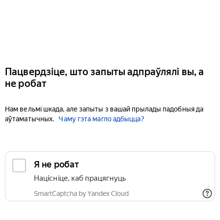
Пацвердзіце, што запыты адпраўлялі вы, а
не робат
Нам вельмі шкада, але запыты з вашай прылады падобныя да
аўтаматычных.
Чаму гэта магло адбыцца?
Я не робат
Націсніце, каб працягнуць
SmartCaptcha by Yandex Cloud