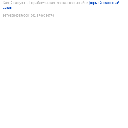
Калі ў вас узніклі праблемы, калі ласка, скарыстайце
формай зваротнай
сувязі
9176958451565004362
:
1786014778