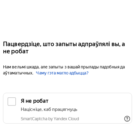
Пацвердзіце, што запыты адпраўлялі вы, а
не робат
Нам вельмі шкада, але запыты з вашай прылады падобныя да
аўтаматычных.
Чаму гэта магло адбыцца?
Я не робат
Націсніце, каб працягнуць
SmartCaptcha by Yandex Cloud