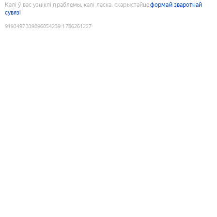
Калі ў вас узніклі праблемы, калі ласка, скарыстайце
формай зваротнай
сувязі
9193497339896854239
:
1786261227