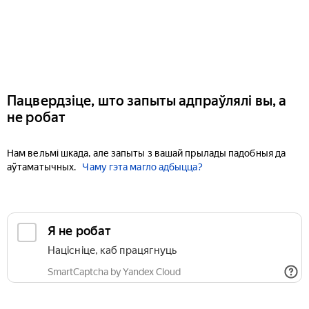
Пацвердзіце, што запыты адпраўлялі вы, а
не робат
Нам вельмі шкада, але запыты з вашай прылады падобныя да
аўтаматычных.
Чаму гэта магло адбыцца?
Я не робат
Націсніце, каб працягнуць
SmartCaptcha by Yandex Cloud