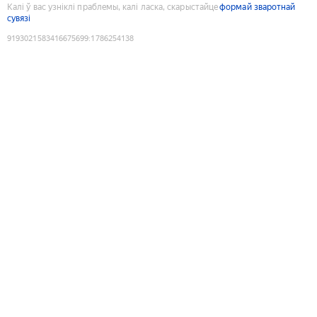
Калі ў вас узніклі праблемы, калі ласка, скарыстайце
формай зваротнай
сувязі
9193021583416675699
:
1786254138