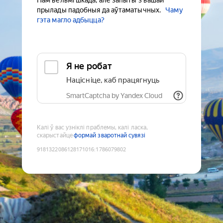
Нам вельмі шкада, але запыты з вашай
прылады падобныя да аўтаматычных.
Чаму
гэта магло адбыцца?
Я не робат
Націсніце, каб працягнуць
SmartCaptcha by Yandex Cloud
Калі ў вас узніклі праблемы, калі ласка,
скарыстайце
формай зваротнай сувязі
9181322086128171016
:
1786079802