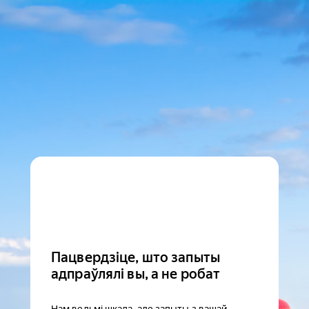
Пацвердзіце, што запыты
адпраўлялі вы, а не робат